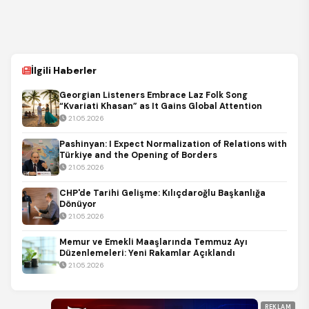
İlgili Haberler
Georgian Listeners Embrace Laz Folk Song
“Kvariati Khasan” as It Gains Global Attention
21.05.2026
Pashinyan: I Expect Normalization of Relations with
Türkiye and the Opening of Borders
21.05.2026
CHP'de Tarihi Gelişme: Kılıçdaroğlu Başkanlığa
Dönüyor
21.05.2026
Memur ve Emekli Maaşlarında Temmuz Ayı
Düzenlemeleri: Yeni Rakamlar Açıklandı
21.05.2026
REKLAM