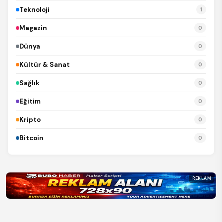
Teknoloji
1
Magazin
0
Dünya
0
Kültür & Sanat
0
Sağlık
0
Eğitim
0
Kripto
0
Bitcoin
0
REKLAM