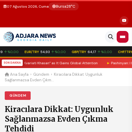
Bursa
28°C
07 Ağustos 2026, Cuma
↑ %0,00
EUR/TRY
54,93
↑ %0,00
GBP/TRY
64,17
↑ %0,00
CHF/TRY
 Song “Kvariati Khasan” as It Gains Global Attention
SON DAKİKA
►
Pashinyan: I Expec
Ana Sayfa
›
Gündem
›
Kiracılara Dikkat: Uygunluk
Sağlanmazsa Evden Çıkm...
GÜNDEM
Kiracılara Dikkat: Uygunluk
Sağlanmazsa Evden Çıkma
Tehdidi