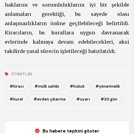
haklarını ve sorumluluklarını iyi bir şekilde
anlamaları gerektiği, bu sayede olası
anlaşmazlıkların önüne geçilebileceği belirtildi.
Kiracıların, bu kurallara uygun davranarak
evlerinde kalmaya devam edebilecekleri, aksi
takdirde yasal sürecin işletileceği hatırlatıldı.
ETIKETLER
#kiracı
#mülk sahibi
#hukuk
#yönetmelik
#kural
#evden çıkarma
#uyarı
#30 gün
Bu habere tepkini göster