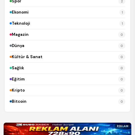
Spor
2
Ekonomi
1
Teknoloji
1
Magazin
0
Dünya
0
Kültür & Sanat
0
Sağlık
0
Eğitim
0
Kripto
0
Bitcoin
0
REKLAM