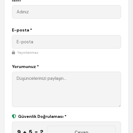
İsim *
E-posta *
Yayınlanmaz
Yorumunuz *
Güvenlik Doğrulaması *
9 + 5 = ?