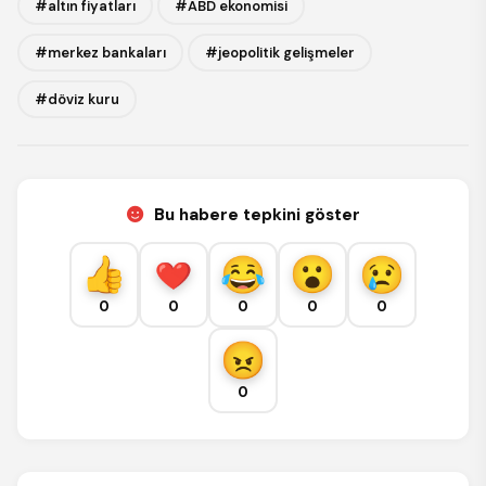
#altın fiyatları
#ABD ekonomisi
#merkez bankaları
#jeopolitik gelişmeler
#döviz kuru
Bu habere tepkini göster
0
0
0
0
0
0