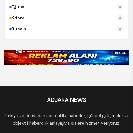
Eğitim
0
Kripto
0
Bitcoin
0
REKLAM
ADJARA NEWS
Türkiye ve dünyadan son dakika haberler, güncel gelişmeler ve
objektif habercilik anlayışıyla sizlere hizmet veriyoruz.